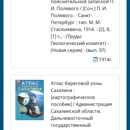
пояснительной запиской П.
И. Полевого / [Соч.] П. И.
Полевого. - Санкт-
Петербург : тип. М. М.
Стасюлевича, 1914. - [2], 8,
[1] с., - (Труды:
Геологический комитет) -
(Новая серия) - (вып. 97)
1914г.
Атлас береговой зоны
Сахалина :
[картографическое
пособие] / Администрация
Сахалинской области,
Дальневосточный
государственный