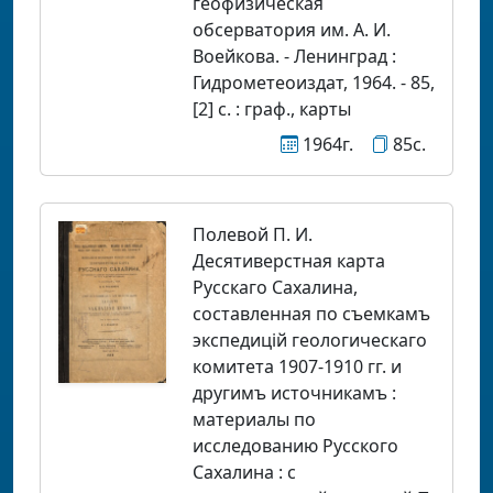
геофизическая
обсерватория им. А. И.
Воейкова. - Ленинград :
Гидрометеоиздат, 1964. - 85,
[2] c. : граф., карты
1964г.
85с.
Полевой П. И.
Десятиверстная карта
Русскаго Сахалина,
составленная по съемкамъ
экспедицiй геологическаго
комитета 1907-1910 гг. и
другимъ источникамъ :
материалы по
исследованию Русского
Сахалина : с