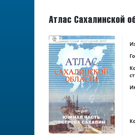
Атлас Сахалинской об
И
Г
К
с
И
К