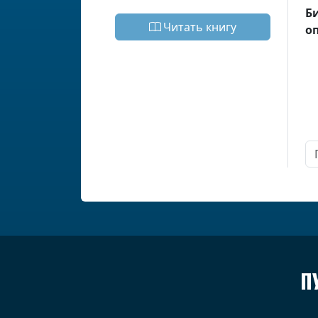
Б
Читать книгу
о
П