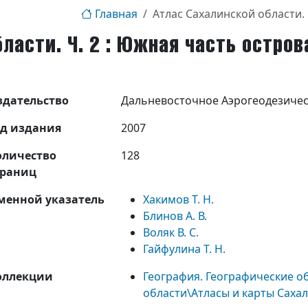
Главная
Атлас Сахалинской области. 
ласти. Ч. 2 : Южная часть остров
здательство
Дальневосточное Аэрогеодезиче
од издания
2007
оличество
128
траниц
менной указатель
Хакимов Т. Н.
Блинов А. В.
Воляк В. С.
Гайфулина Т. Н.
оллекции
География. Географические о
области\Атласы и карты Саха