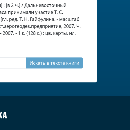
 : [в 2 ч.] / Дальневосточный
аса принимали участие Т. С.
; [гл. ред. Т. Н. Гайфулина. - масштаб
ост.аэрогеодез.предприятие, 2007. Ч.
07. - 1 к. (128 с.) : цв. карты, ил.
Искать в тексте книги
КА