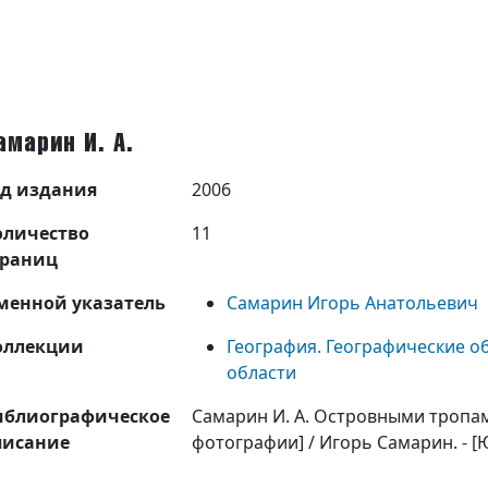
амарин И. А.
од издания
2006
оличество
11
траниц
менной указатель
Самарин Игорь Анатольевич
оллекции
География. Географические о
области
иблиографическое
Самарин И. А. Островными тропами
писание
фотографии] / Игорь Самарин. - [Южн