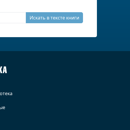
Искать в тексте книги
КА
отека
ые