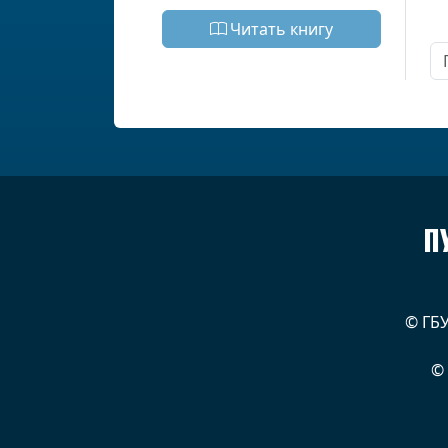
Читать книгу
П
© ГБ
©