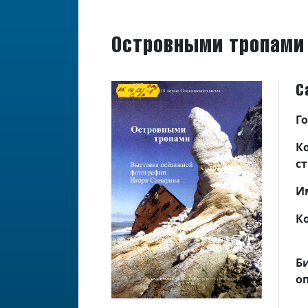
Островными тропами
С
Г
К
с
И
К
Б
о