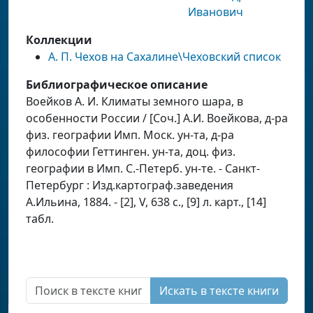
Иванович
Коллекции
А. П. Чехов на Сахалине\Чеховский список
Библиографическое описание
Воейков А. И. Климаты земного шара, в
особенности России / [Соч.] А.И. Воейкова, д-ра
физ. географии Имп. Моск. ун-та, д-ра
философии Геттинген. ун-та, доц. физ.
географии в Имп. С.-Петерб. ун-те. - Санкт-
Петербург : Изд.картограф.заведения
А.Ильина, 1884. - [2], V, 638 с., [9] л. карт., [14]
табл.
Искать в тексте книги