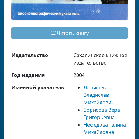
Читать книгу
Издательство
Сахалинское книжное
издательство
Год издания
2004
Именной указатель
Латышев
Владислав
Михайлович
Борисова Вера
Григорьевна
Нефедова Галина
Михайловна