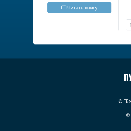
Читать книгу
П
© ГБ
©