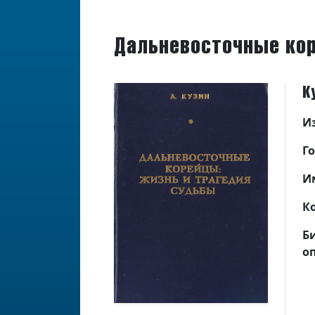
Дальневосточные кор
К
И
Г
И
К
Б
о