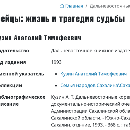
Главная
Дальневосточные
ейцы: жизнь и трагедия судьбы
узин Анатолий Тимофеевич
здательство
Дальневосточное книжное издате
од издания
1993
менной указатель
Кузин Анатолий Тимофеевич
оллекции
Семья народов Сахалина\Сах
иблиографическое
Кузин А. Т. Дальневосточные коре
писание
документально-исторический очерк
Администрации Сахалинской обла
Сахалинской области. - Южно-Сахал
Сахалин. отд-ние, 1993. - 368 с. : та