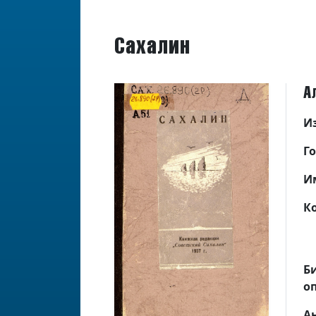
Сахалин
А
И
Г
И
К
Б
о
А