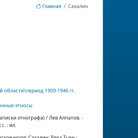
Главная
Сахалин
 области\период 1909-1946 гг.
енные этносы
аписки этнографа) / Лев Алпатов. -
с. : ил.
нское море; Сахалин; Река Тымь;