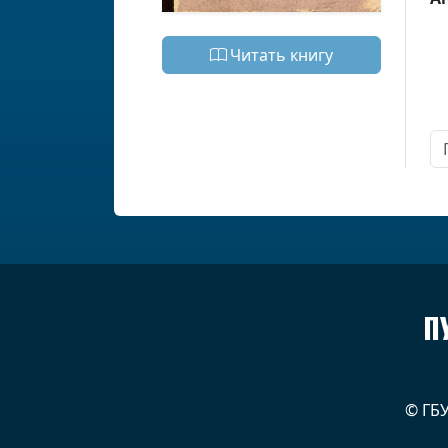
Читать книгу
П
© ГБ