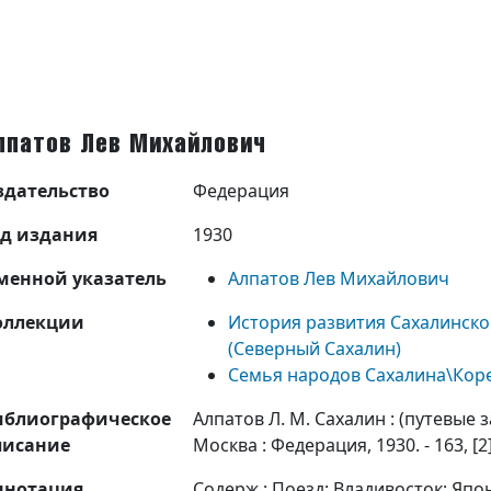
лпатов Лев Михайлович
здательство
Федерация
од издания
1930
менной указатель
Алпатов Лев Михайлович
оллекции
История развития Сахалинской
(Северный Сахалин)
Семья народов Сахалина\Кор
иблиографическое
Алпатов Л. М. Сахалин : (путевые з
писание
Москва : Федерация, 1930. - 163, [2] 
ннотация
Содерж.: Поезд; Владивосток; Япо