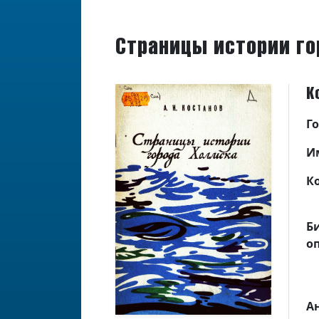
Страницы истории го
К
Г
И
К
Б
о
А