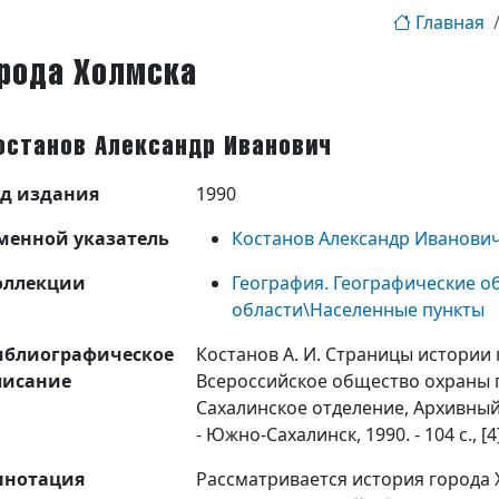
Главная
рода Холмска
останов Александр Иванович
од издания
1990
менной указатель
Костанов Александр Иванови
оллекции
География. Географические о
области\Населенные пункты
иблиографическое
Костанов А. И. Страницы истории г
писание
Всероссийское общество охраны 
Сахалинское отделение, Архивный
- Южно-Сахалинск, 1990. - 104 с., [4]
ннотация
Рассматривается история города 