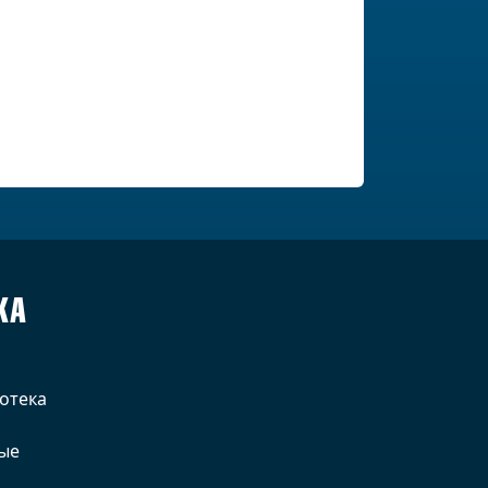
КА
отека
ые