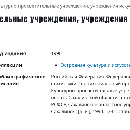
льтурно-просветительные учреждения, учреждения искус
ельные учреждения, учреждения 
од издания
1990
оллекции
Островная культура и искусст
иблиографическое
Российская Федерация. Федераль
писание
статистики. Территориальный орг
Культурно-просветительные учреж
печать Сахалинской области : ста
РСФСР, Сахалинское областное уп
Сахалинск : [б. и.], 1990. - 23 с. : таб