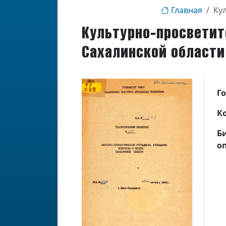
Главная
Ку
Культурно-просветит
Сахалинской области
Г
К
Б
о