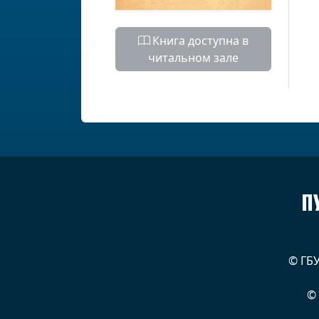
Книга доступна в
читальном зале
П
© ГБ
©